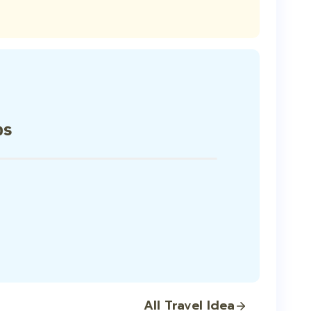
ps
All Travel Idea