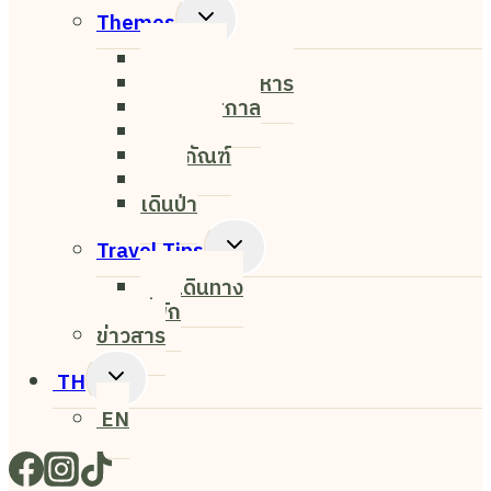
Menu
Toggle
Themes
Child
Nightlife
Menu
ค่าเฟ่&ร้านอาหาร
งาน&เทศกาล
ธรรมชาติ
พิพิธภัณฑ์
ศิลปะ
เดินป่า
Toggle
Travel Tips
Child
การเดินทาง
Menu
ที่พัก
ข่าวสาร
Toggle
TH
Child
EN
Menu