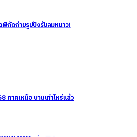
ดพิกัดถ่ายรูปปังรับลมหนาว!
8 ภาคเหนือ บานเท่าไหร่แล้ว