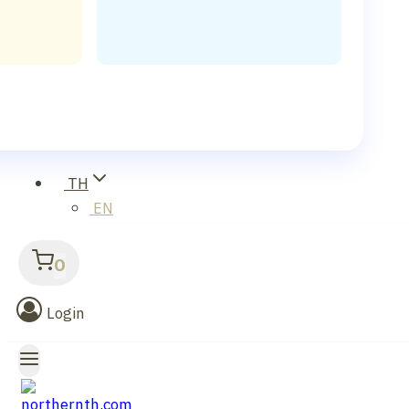
TH
EN
0
Login