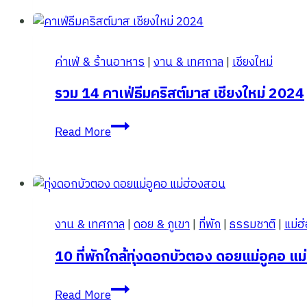
พร้อม
Chiang
วิธิ
Mai
เดิน
Flower
ทาง
ค่าเฟ่ & ร้านอาหาร
|
งาน & เทศกาล
|
เชียงใหม่
Festival
2025”
รวม 14 คาเฟ่ธีมคริสต์มาส เชียงใหม่ 2024
รวม
Read More
14
คาเฟ่
ธีม
คริสต์มาส
เชียงใหม่
งาน & เทศกาล
|
ดอย & ภูเขา
|
ที่พัก
|
ธรรมชาติ
|
แม่ฮ
2024
10 ที่พักใกล้ทุ่งดอกบัวตอง ดอยแม่อูคอ แ
10
Read More
ที่พัก