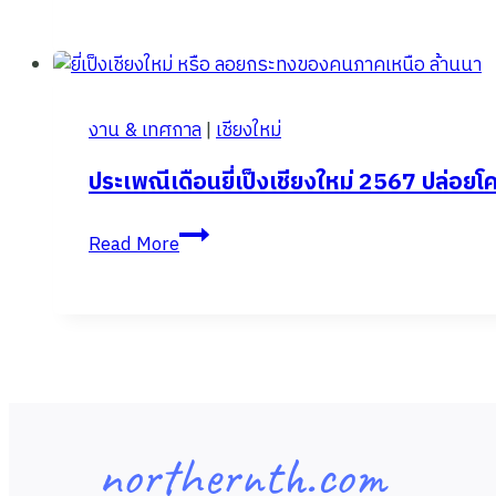
ใกล้
ทุ่ง
ดอกบัว
ตอง
งาน & เทศกาล
|
เชียงใหม่
ดอย
แม่
ประเพณีเดือนยี่เป็งเชียงใหม่ 2567 ปล่อย
อูคอ
ประเพณี
แม่ฮ่องสอน
Read More
เดือน
ยี่
เป็ง
เชียงใหม่
2567
ปล่อย
โคมลอย
northernth.com
จุด