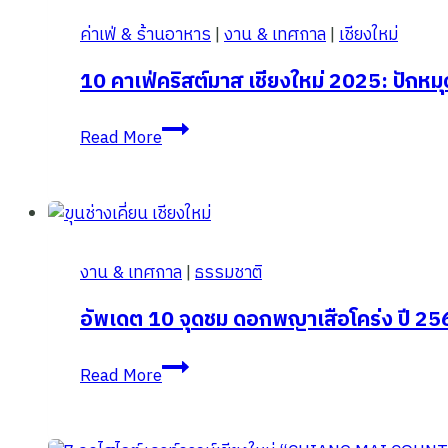
ค่าเฟ่ & ร้านอาหาร
|
งาน & เทศกาล
|
เชียงใหม่
10 คาเฟ่คริสต์มาส เชียงใหม่ 2025: ปักหมุ
10
Read More
คาเฟ่
คริสต์มาส
เชียงใหม่
2025:
ปัก
งาน & เทศกาล
|
ธรรมชาติ
หมุด
พิกัด
อัพเดต 10 จุดชม ดอกพญาเสือโคร่ง ปี 256
ถ่าย
อัพเดต
รูป
Read More
10
ปัง
จุด
รับ
ชม