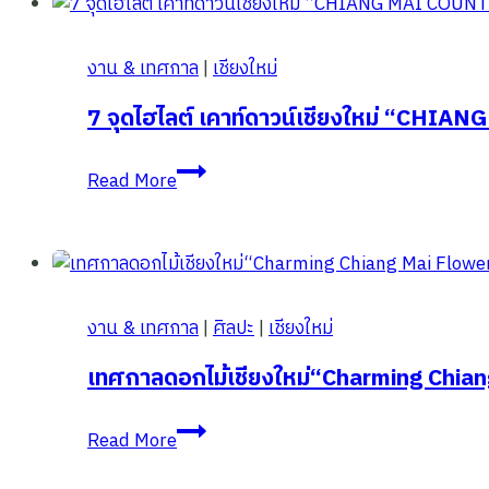
ลม
ดอก
หนาว!
พญา
งาน & เทศกาล
|
เชียงใหม่
เสือ
โคร่ง
7 จุดไฮไลต์ เคาท์ดาวน์เชียงใหม่ “CHI
ปี
7
2568
Read More
จุด
ภาค
ไฮไลต์
เหนือ
เคา
บาน
ท์
เท่า
ดาวน์
ไหร่
งาน & เทศกาล
|
ศิลปะ
|
เชียงใหม่
เชียงใหม่
แล้ว
“CHIANG
เทศกาลดอกไม้เชียงใหม่“Charming Chian
MAI
เทศกาล
COUNTDOWN
Read More
ดอกไม้
2025”
เชียงใหม่“Charming