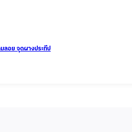
โคมลอย จุดผางประทีป