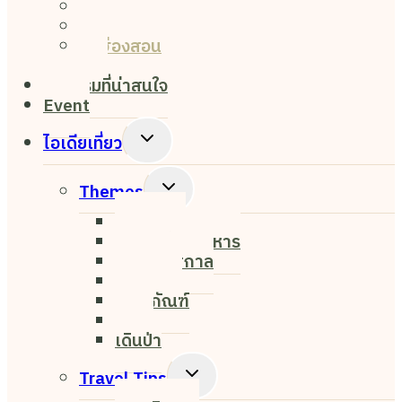
เชียงใหม่
Menu
เชียงราย
แม่ฮ่องสอน
ปาย
กิจกรรมที่น่าสนใจ
Event
Toggle
ไอเดียเที่ยว
Child
Menu
Toggle
Themes
Child
Nightlife
Menu
ค่าเฟ่&ร้านอาหาร
งาน&เทศกาล
ธรรมชาติ
พิพิธภัณฑ์
ศิลปะ
เดินป่า
Toggle
Travel Tips
Child