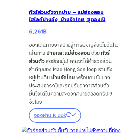
ทัวร์ส่วนตัวจากปาย – แม่ฮ่องสอน
ไฮไลค์ปางอุ๋ง, บ้านรักไทย, ซูตองเป้
6,261
฿
ออกเดินทางจากปายสู่การผจญภัยเต็มวันใน
เส้นทาง
ปายและแม่ฮ่องสอน
ด้วย
ทัวร์
ส่วนตัว
สุดยืดหยุ่น! คุณจะได้สำรวจส่วน
สำคัญของ Mae Hong Son loop รวมถึง
หมู่บ้านจีน
บ้านรักไทย
พร้อมคนขับมาก
ประสบการณ์และรถปรับอากาศส่วนตัว
มั่นใจได้ในความสะดวกสบายตลอดทริป 9
ชั่วโมง
จองผ่าน Klook