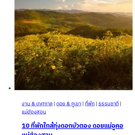
งาน & เทศกาล
|
ดอย & ภูเขา
|
ที่พัก
|
ธรรมชาติ
|
แม่ฮ่องสอน
10 ที่พักใกล้ทุ่งดอกบัวตอง ดอยแม่อูคอ