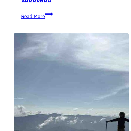
แม่ฮ่องสอน
10
Read More
ที่พัก
ใกล้
ทุ่ง
ดอกบัว
ตอง
ดอย
แม่
อูคอ
แม่ฮ่องสอน