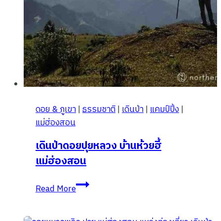
ดอย & ภูเขา
|
ธรรมชาติ
|
เดินป่า
|
แคมป์ปิ้ง
|
แม่ฮ่องสอน
เดินป่าดอยปุยหลวง บ้านห้วยฮี้
แม่ฮ่องสอน
เดิน
Read More
ป่า
ดอย