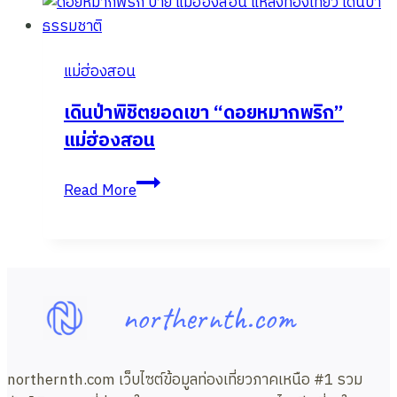
ปุย
หลวง
บ้าน
แม่ฮ่องสอน
ห้วย
ฮี้
เดินป่าพิชิตยอดเขา “ดอยหมากพริก”
แม่ฮ่องสอน
แม่ฮ่องสอน
เดิน
Read More
ป่า
พิชิต
ยอด
เขา
“ดอย
northernth.com
หมาก
พริก”
แม่ฮ่องสอน
northernth.com เว็บไซต์ข้อมูลท่องเที่ยวภาคเหนือ #1 รวม