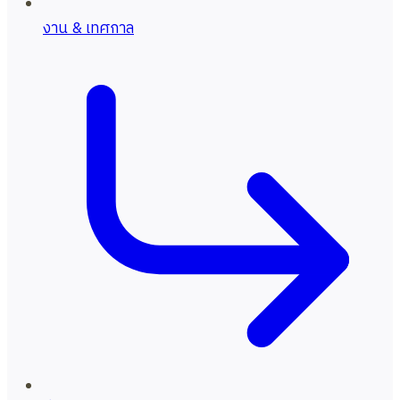
งาน & เทศกาล