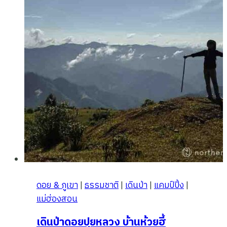
ดอย & ภูเขา
|
ธรรมชาติ
|
เดินป่า
|
แคมป์ปิ้ง
|
แม่ฮ่องสอน
เดินป่าดอยปุยหลวง บ้านห้วยฮี้