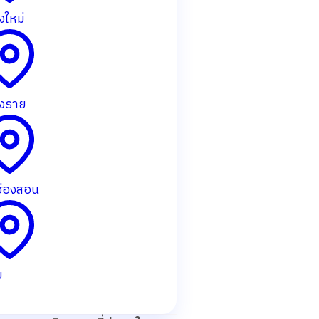
งใหม่
ยงราย
ฮ่องสอน
ย