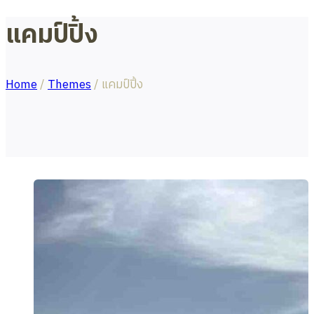
แคมป์ปิ้ง
Home
/
Themes
/
แคมป์ปิ้ง