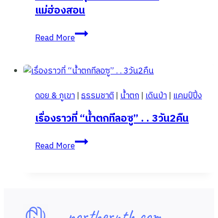
แม่ฮ่องสอน
เดิน
Read More
ป่า
ดอย
ปุย
หลวง
ดอย & ภูเขา
|
ธรรมชาติ
|
น้ำตก
|
เดินป่า
|
แคมป์ปิ้ง
บ้าน
ห้วย
เรื่องราวที่ “น้ำตกทีลอซู” . . 3วัน2คืน
ฮี้
แม่ฮ่องสอน
เรื่อง
Read More
ราว
ที่
“น้ำ
ตก
ที
northernth.com