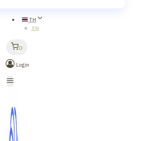
TH
EN
0
Login