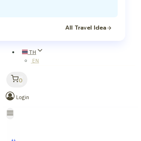
All Travel Idea
TH
EN
0
Login