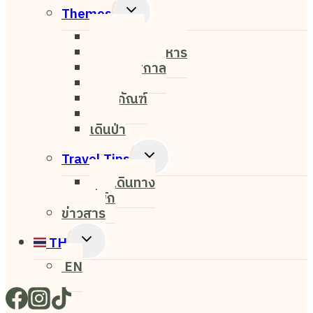
Toggle
Themes
Child
Nightlife
Menu
ค่าเฟ่&ร้านอาหาร
งาน&เทศกาล
ธรรมชาติ
พิพิธภัณฑ์
ศิลปะ
เดินป่า
Toggle
Travel Tips
Child
การเดินทาง
Menu
ที่พัก
ข่าวสาร
Toggle
TH
Child
EN
Menu