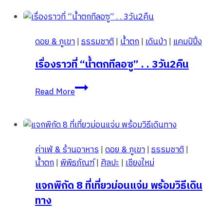
ดอย
ปุย
หลวง
ดอย & ภูเขา
|
ธรรมชาติ
|
น้ำตก
|
เดินป่า
|
แคมป์ปิ้ง
บ้าน
ห้วย
เรื่องราวที่ “น้ำตกทีลอซู” . . 3วัน2คืน
ฮี้
แม่ฮ่องสอน
เรื่อง
Read More
ราว
ที่
“น้ำ
ตก
ค่าเฟ่ & ร้านอาหาร
|
ดอย & ภูเขา
|
ธรรมชาติ
|
ที
น้ำตก
|
พิพิธภัณฑ์
|
ศิลปะ
|
เชียงใหม่
ลอซู”
.
แจกพิกัด 8 ที่เที่ยวม่อนแจ่ม พร้อมวิธีเดิน
.
ทาง
3วัน2คืน