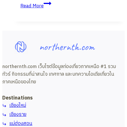
แจก
Read More
พิกัด
8
ที่
เที่ยว
ม่อน
northernth.com
แจ่ม
พร้อม
วิธี
northernth.com เว็บไซต์ข้อมูลท่องเที่ยวภาคเหนือ #1 รวม
เดิน
ทัวร์ กิจกรรมที่น่าสนใจ เทศกาล และบทความไอเดียเที่ยวใน
ทาง
ภาคเหนือของไทย
Destinations
เชียงใหม่
เชียงราย
แม่ฮ่องสอน