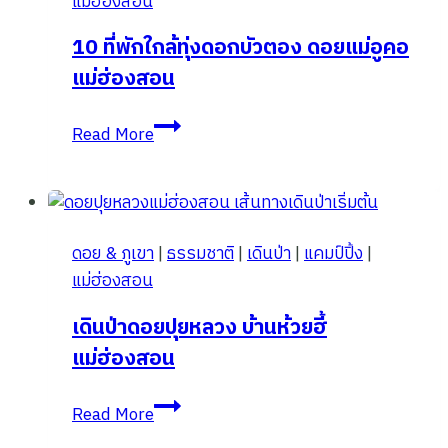
แม่ฮ่องสอน
10 ที่พักใกล้ทุ่งดอกบัวตอง ดอยแม่อูคอ
แม่ฮ่องสอน
10
Read More
ที่พัก
ใกล้
ทุ่ง
ดอกบัว
ดอย & ภูเขา
|
ธรรมชาติ
|
เดินป่า
|
แคมป์ปิ้ง
|
ตอง
แม่ฮ่องสอน
ดอย
แม่
เดินป่าดอยปุยหลวง บ้านห้วยฮี้
อูคอ
แม่ฮ่องสอน
แม่ฮ่องสอน
เดิน
Read More
ป่า