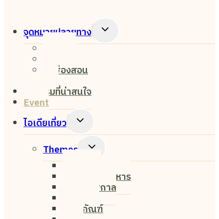
Toggle
จุดหมายปลายทาง
Child
เชียงใหม่
Menu
เชียงราย
แม่ฮ่องสอน
ปาย
กิจกรรมที่น่าสนใจ
Event
Toggle
ไอเดียเที่ยว
Child
Menu
Toggle
Themes
Child
Nightlife
Menu
ค่าเฟ่&ร้านอาหาร
งาน&เทศกาล
ธรรมชาติ
พิพิธภัณฑ์