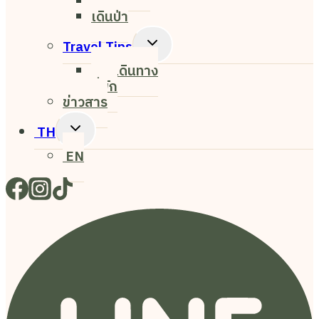
ศิลปะ
เดินป่า
Toggle
Travel Tips
Child
การเดินทาง
Menu
ที่พัก
ข่าวสาร
Toggle
TH
Child
EN
Menu