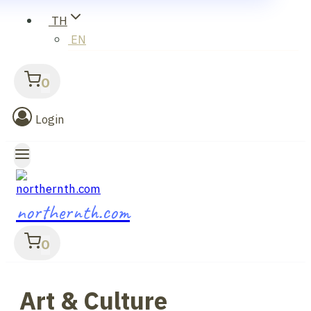
TH
EN
0
Login
northernth.com
0
Art & Culture