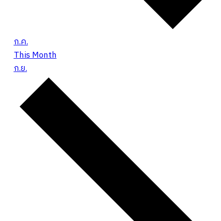
ก.ค.
This Month
ก.ย.