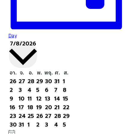
Day
7/8/2026
Select
date.
Calendar
อา.
วัน
จ.
วัน
อ.
วัน
พ.
วัน
พฤ.
วัน
ศ.
วัน
ส.
วัน
0
อาทิตย์
0
จันทร์
0
อังคาร
0
พุธ
0
พฤหัสบดี
0
ศุกร์
0
เสาร์
26
27
28
29
30
31
1
Of
Events
Events
Events
Events
Events
Events
Events
0
0
0
0
0
0
0
2
3
4
5
6
7
8
Events
Events
Events
Events
Events
Events
Events
Events
0
0
0
0
0
0
0
9
10
11
12
13
14
15
Events
Events
Events
Events
Events
Events
Events
0
0
0
0
0
0
0
16
17
18
19
20
21
22
Events
Events
Events
Events
Events
Events
Events
0
0
0
0
0
0
0
23
24
25
26
27
28
29
Events
Events
Events
Events
Events
Events
Events
0
0
0
0
0
0
0
30
31
1
2
3
4
5
Events
Events
Events
Events
Events
Events
Events
Notice