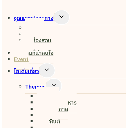
Toggle
จุดหมายปลายทาง
Child
เชียงใหม่
Menu
เชียงราย
แม่ฮ่องสอน
ปาย
กิจกรรมที่น่าสนใจ
Event
Toggle
ไอเดียเที่ยว
Child
Menu
Toggle
Themes
Child
Nightlife
Menu
ค่าเฟ่&ร้านอาหาร
งาน&เทศกาล
ธรรมชาติ
พิพิธภัณฑ์