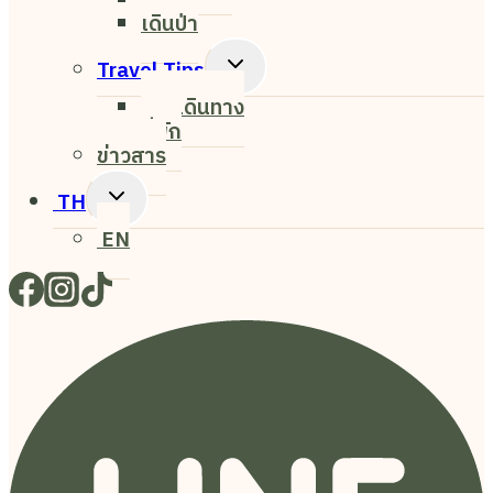
ศิลปะ
เดินป่า
Toggle
Travel Tips
Child
การเดินทาง
Menu
ที่พัก
ข่าวสาร
Toggle
TH
Child
EN
Menu