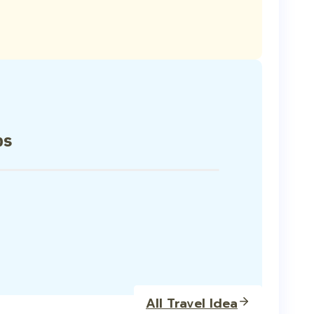
ps
All Travel Idea