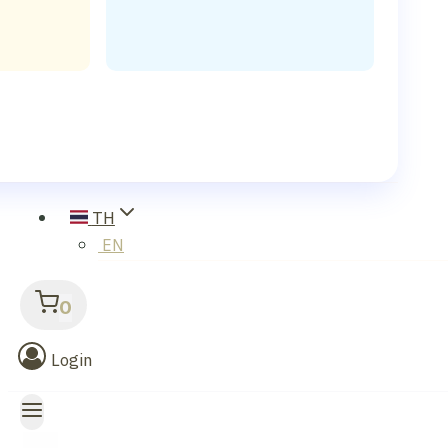
TH
EN
0
Login