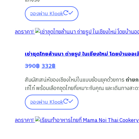
จองผ่าน Klook
ลดราคา!
เช่าชุดไทยล้านนา ถ่ายรูป ในเชียงใหม่ โดยบ้านออเจ
Original
Current
390
฿
332
฿
price
price
สัมผัสเสน่ห์ของเชียงใหม่ในแบบย้อนยุคด้วยการ
ถ่าย
was:
is:
เก๋ไก๋ พร้อมเลือกชุดไทยที่เหมาะกับคุณ และเดินทา
390฿.
332฿.
จองผ่าน Klook
ลดราคา!