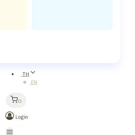
TH
EN
0
Login