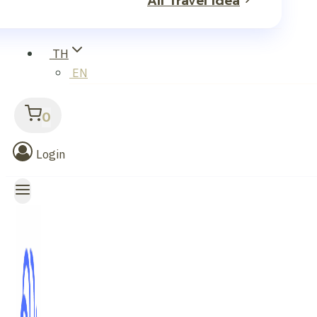
All Travel Idea
TH
EN
0
Login