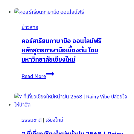
ตลาด
เชียงใหม่
2025
ข่าวสาร
(ตลาดสด,
ตลาด
คอร์สเรียนภาษามือ ออนไลน์ฟรี
เช้า,
หลักสูตรภาษามือเบื้องต้น โดย
ตลาด
มหาวิทยาลัยเชียงใหม่
กลาง
คืน)
คอร์ส
Read More
เรียน
ภาษา
มือ
ออนไลน์
ฟรี
ธรรมชาติ
|
เชียงใหม่
หลักสูตร
ภาษา