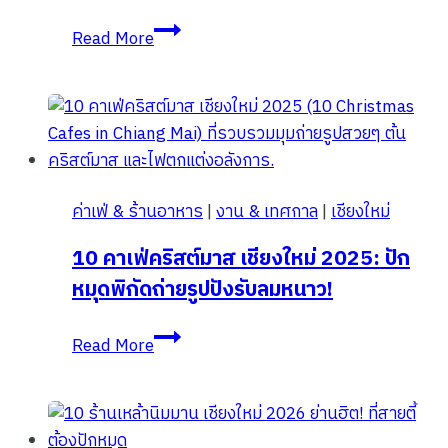
คอร์ส
Read More
เรียน
ออนไลน์
ฟรี
หลักสูตร
ภาษา
มือ
ค่าเฟ่ & ร้านอาหาร
|
งาน & เทศกาล
|
เชียงใหม่
เบื้อง
ต้น
10 คาเฟ่คริสต์มาส เชียงใหม่ 2025: ปัก
EP.2
หมุดพิกัดถ่ายรูปปังรับลมหนาว!
จาก
มหาวิทยาลัย
10
Read More
เชียงใหม่
คาเฟ่
คริสต์มาส
เชียงใหม่
2025: