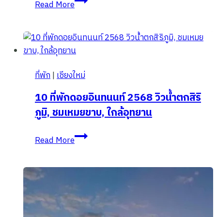
Read More
ต้อง
ร้าน
ปัก
เหล้า
หมุด
เชียงใหม่
2025
ร้าน
ที่พัก
|
เชียงใหม่
นั่ง
ชิล
10 ที่พักดอยอินทนนท์ 2568 วิวน้ำตกสิริ
ผับ
ภูมิ, ชมเหมยขาบ, ใกล้อุทยาน
บาร์
สำหรับ
10
Read More
สาย
ที่พัก
ปาร์ตี้!
ดอย
อิน
ทน
นท์
2568