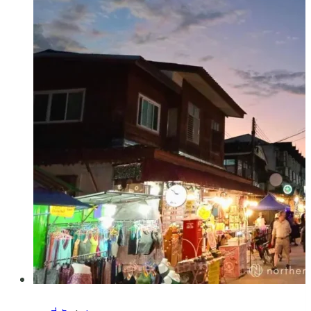
วิว
น้ำตก
สิริ
ภูมิ,
ชม
เหม
ยขาบ,
ใกล้
อุทยาน