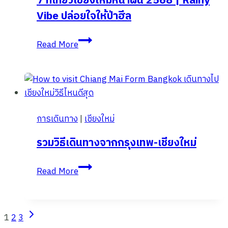
7 ที่เที่ยวเชียงใหม่หน้าฝน 2568 | Rainy
มือ
Vibe ปล่อยใจให้ป่าฮีล
เบื้อง
ต้น
7
Read More
โดย
ที่
มหาวิทยาลัย
เที่ยว
เชียงใหม่
เชียงใหม่
หน้า
ฝน
การเดินทาง
|
เชียงใหม่
2568
|
รวมวิธีเดินทางจากกรุงเทพ-เชียงใหม่
Rainy
Vibe
รวม
Read More
ปล่อย
วิธี
ใจ
เดิน
ให้
ทาง
Page
Next
1
2
3
ป่า
จาก