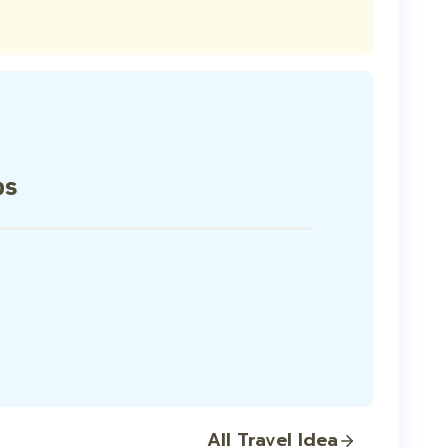
ps
All Travel Idea