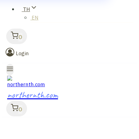
TH
EN
0
Login
northernth.com
0