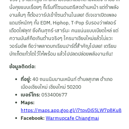
นั่งคุยแบบเรื่อยๆ ก็เริ่มที่โซนดนตรีสดด้านหน้า แต่ถ้าพลัง
งานล้นๆ ก็ต้องวาร์ปเข้าโซนด้านในเลย! ดีเจเขาเปิดเพลง
แดนซ์หนักๆ ทั้ง EDM, Hiphop, T-Pop รับรองว่าฟลอร์
เดือดไฟลุก! ยิ่งคืนศุกร์-เสาร์นะ คนแน่นแบบเบียดไหล่ แต่
ความมันส์คือเกินต้านจริงๆ ใครมาเชียงใหม่แล้วไม่แวะ
วอร์มอัพ ถือว่าพลาดบทเรียนปาร์ตี้สำคัญไปเลย! เตรียม
บักเก็ตแก้วโตไว้ให้พร้อม แล้วไปปลดปล่อยพลังงานกัน!
ข้อมูลติดต่อ:
ที่อยู่:
40 ถนนนิมมานเหมินท์ ตำบลสุเทพ อำเภอ
เมืองเชียงใหม่ เชียงใหม่ 50200
เบอร์โทร:
053400677
Maps:
https://maps.app.goo.gl/i7tpvDiS5LW7p8Ku8
Facebook:
Warmupcafe Chiangmai