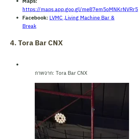
Maps:
https://maps.app.goo.gl/me87em5oMNKrNVRr5
Facebook:
LVMC ,Living Machine Bar &
Break
4. Tora Bar CNX
ภาพจาก: Tora Bar CNX