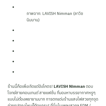
ภาพจาก: LAVISH Nimman (ลาวิช
นิมมาน)
ร้านนี้คือเพิ่งเกิดแต่ปังโคตร!
LAVISH Nimman
ตอบ
โจทย์สายคอนเทนต์ สายแฟชั่น ที่มองหาบรรยากาศหรูๆ
แบบไม่ต้องพยายามมาก การตกแต่งร้านแสงไฟสวยทุกจุด
ถ่ายรูปตรงไหนก็ติดแกรม! ที่นี่เน้นเพลงสากล EDM /