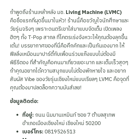
ถ้าพูดถึงร้านเหล้าหลัง มช.
Living Machine (LVMC)
คือชื่อแรกที่ผุดขึ้นมาในหัว! ร้านนี้คือขวัญใจนักศึกษาและ
วัยรุ่นจริงๆ เพราะดนตรีเขาใส่มาแบบจัดเต็ม เปิดเพลง
ฮิตๆ ทั้ง T-Pop สากล ที่โคตรเร่งจังหวะให้คุณต้องลุกขึ้น
เต้น! บรรยากาศของที่นี่คือคึกคักและเป็นกันเองมาก ให้
ฟีลลิ่งเหมือนมาปาร์ตี้กับเพื่อนร่วมแก๊งแบบไม่ต้องมี
พิธีรีตอง ที่สำคัญคือคนมาเที่ยวเยอะมาก และเต็มเร็วสุดๆ
ถ้าคุณอยากได้ความสนุกแบบไม่ต้องพักหายใจ และอยาก
สัมผัส Vibe ของวัยรุ่นเชียงใหม่แบบเรียลๆ LVMC คือจุดที่
คุณต้องมาปลดล็อกความมันส์เลย!
ข้อมูลติดต่อ:
ที่อยู่:
ถนน นิมมานเหมินท์ ซอย 7 ตำบลสุเทพ
อำเภอเมืองเชียงใหม่ เชียงใหม่ 50200
เบอร์โทร:
0819526513