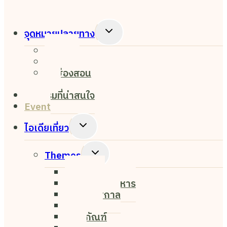
Toggle
จุดหมายปลายทาง
Child
เชียงใหม่
Menu
เชียงราย
แม่ฮ่องสอน
ปาย
กิจกรรมที่น่าสนใจ
Event
Toggle
ไอเดียเที่ยว
Child
Menu
Toggle
Themes
Child
Nightlife
Menu
ค่าเฟ่&ร้านอาหาร
งาน&เทศกาล
ธรรมชาติ
พิพิธภัณฑ์