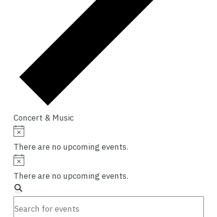
Concert & Music
Events
Notice
There are no upcoming events.
Notice
There are no upcoming events.
Events
Search
Enter
Search
Keyword.