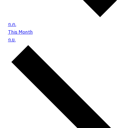
ก.ค.
This Month
ก.ย.