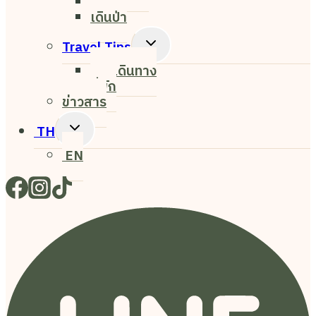
ศิลปะ
เดินป่า
Toggle
Travel Tips
Child
การเดินทาง
Menu
ที่พัก
ข่าวสาร
Toggle
TH
Child
EN
Menu