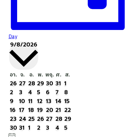
Day
9/8/2026
Select
date.
Calendar
อา.
วัน
จ.
วัน
อ.
วัน
พ.
วัน
พฤ.
วัน
ศ.
วัน
ส.
วัน
0
อาทิตย์
0
จันทร์
0
อังคาร
0
พุธ
0
พฤหัสบดี
0
ศุกร์
0
เสาร์
26
27
28
29
30
31
1
Of
Events
Events
Events
Events
Events
Events
Events
0
0
0
0
0
0
0
2
3
4
5
6
7
8
Events
Events
Events
Events
Events
Events
Events
Events
0
0
0
0
0
0
0
9
10
11
12
13
14
15
Events
Events
Events
Events
Events
Events
Events
0
0
0
0
0
0
0
16
17
18
19
20
21
22
Events
Events
Events
Events
Events
Events
Events
0
0
0
0
0
0
0
23
24
25
26
27
28
29
Events
Events
Events
Events
Events
Events
Events
0
0
0
0
0
0
0
30
31
1
2
3
4
5
Events
Events
Events
Events
Events
Events
Events
Notice