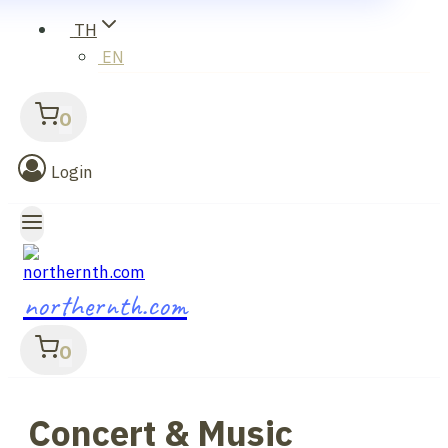
TH
EN
0
Login
northernth.com
0
Concert & Music