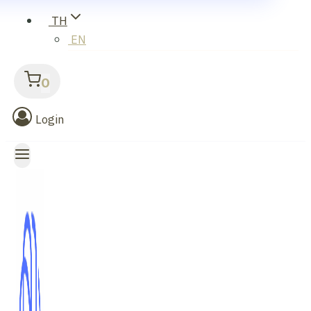
TH
EN
0
Login