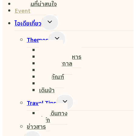
กิจกรรมที่น่าสนใจ
Event
Toggle
ไอเดียเที่ยว
Child
Menu
Toggle
Themes
Child
Nightlife
Menu
ค่าเฟ่&ร้านอาหาร
งาน&เทศกาล
ธรรมชาติ
พิพิธภัณฑ์
ศิลปะ
เดินป่า
Toggle
Travel Tips
Child
การเดินทาง
Menu
ที่พัก
ข่าวสาร