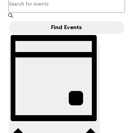
Search
Keyword.
And
Search
for
Views
Find Events
Events
Navigation
Event
by
Keyword.
Views
Navigation
Day