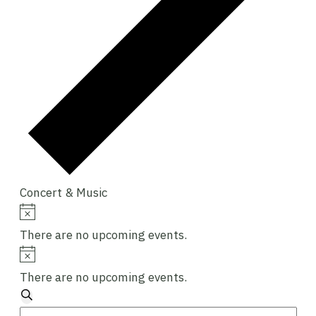
Concert & Music
Events
Notice
There are no upcoming events.
For
Notice
8/
There are no upcoming events.
สิงหาคม/2026
Events
Search
Enter