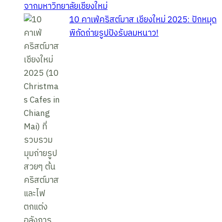
จากมหาวิทยาลัยเชียงใหม่
10 คาเฟ่คริสต์มาส เชียงใหม่ 2025: ปักหมุด
พิกัดถ่ายรูปปังรับลมหนาว!