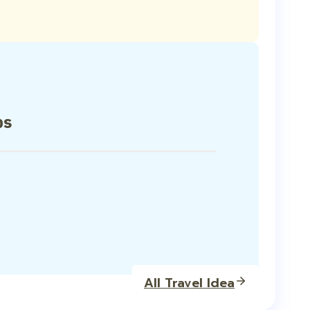
ps
All Travel Idea