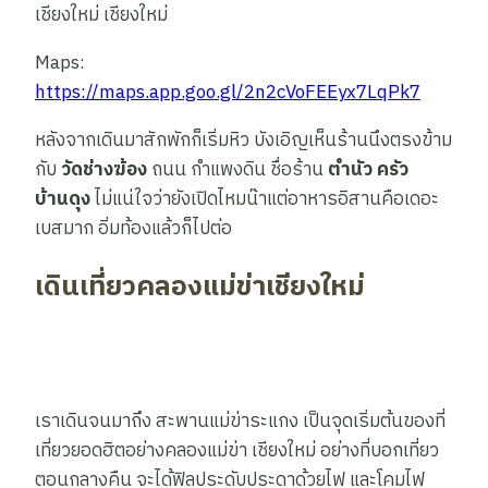
เชียงใหม่ เชียงใหม่
Maps:
https://maps.app.goo.gl/2n2cVoFEEyx7LqPk7
หลังจากเดินมาสักพักก็เริ่มหิว บังเอิญเห็นร้านนึงตรงข้าม
กับ
วัดช่างฆ้อง
ถนน กำแพงดิน ชื่อร้าน
ตำนัว ครัว
บ้านดุง
ไม่แน่ใจว่ายังเปิดไหมน๊าแต่อาหารอิสานคือเดอะ
เบสมาก อิ่มท้องแล้วก็ไปต่อ
เดินเที่ยวคลองแม่ข่าเชียงใหม่
เราเดินจนมาถึง สะพานแม่ข่าระแกง เป็นจุดเริ่มต้นของที่
เที่ยวยอดฮิตอย่างคลองแม่ข่า เชียงใหม่ อย่างที่บอกเที่ยว
ตอนกลางคืน จะได้ฟิลประดับประดาด้วยไฟ และโคมไฟ