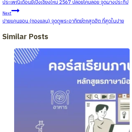
เรื่อง
ประเพณีเดือนยี่เป็งเชียงใหม่ 2567 ปล่อยโคมลอย จุดผางประทีป
Next
ปายแคนยอน (กองแลน) จุดดูพระอาทิตย์ตกสุดฮิต ที่สุดในปาย
Similar Posts