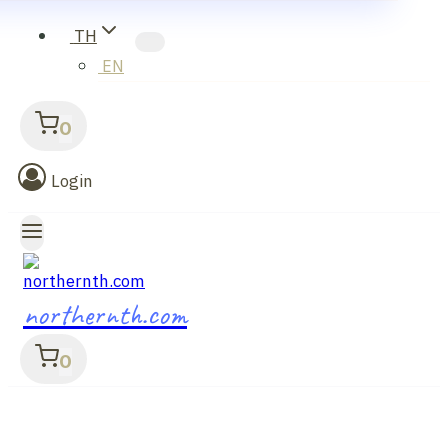
TH
EN
0
Login
northernth.com
0