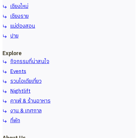
เชียงใหม่
เชียงราย
แม่ฮ่องสอน
ปาย
Explore
กิจกรรมที่น่าสนใจ
Events
รวมไอเดียเที่ยว
Nightlift
คาเฟ่ & ร้านอาหาร
งาน & เทศกาล
ที่พัก