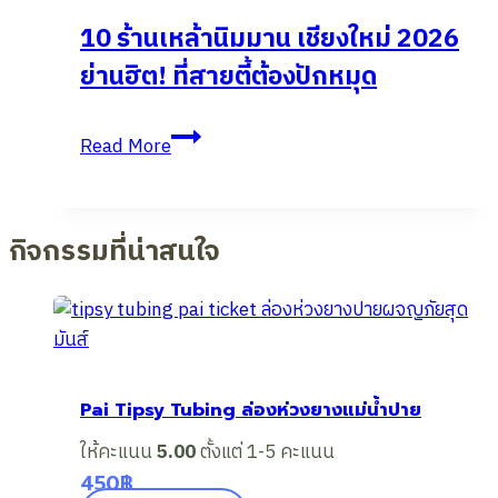
ใหม่
10 ร้านเหล้านิมมาน เชียงใหม่ 2026
ที่
ย่านฮิต! ที่สายตี้ต้องปักหมุด
แม่แจ่ม
วิว
ทะเล
10
Read More
หมอก
ร้าน
สุด
เหล้า
ปัง
นิมมาน
กิจกรรมที่น่าสนใจ
เชียงใหม่
2026
ย่าน
ฮิต!
ที่
สาย
Pai Tipsy Tubing ล่องห่วงยางแม่น้ำปาย
ตี้
ให้คะแนน
5.00
ตั้งแต่ 1-5 คะแนน
ต้อง
450
฿
ปัก