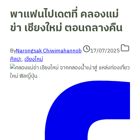
พาแฟนไปเดตที่ คลองแม่
ข่า เชียงใหม่ ตอนกลางคืน
By
Narongsak Chiwimahannob
17/07/2025
ศิลปะ
,
เชียงใหม่