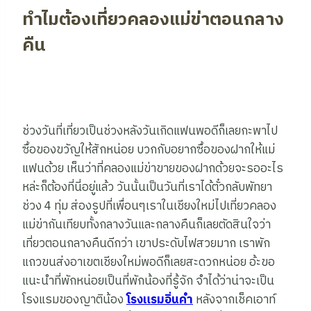
ทำไมต้องเที่ยวคลองแม่ข่าตอนกลาง
คืน
ช่วงวันที่เที่ยวเป็นช่วงหลังวันเกิดแฟนพอดีก็เลยกะพาไป
ซื้อของขวัญให้สักหน่อย บวกกับอยากซื้อของฝากให้แม่
แฟนด้วย เห็นว่าที่คลองแม่ข่าขายของฝากด้วยจะรออะไร
หล่ะก็ต้องที่นี่อยู่แล้ว วันนั้นเป็นวันที่เราได้ตั๋วกลับพัทยา
ช่วง 4 ทุ่ม ส่องรูปที่เพื่อนๆเราในเชียงใหม่ไปเที่ยวคลอง
แม่ข่ากันเทียบทั้งกลางวันและกลางคืนก็เลยตัดสินใจว่า
เที่ยวตอนกลางคืนดีกว่า เขาประดับไฟสวยมาก เราพัก
แถวขนส่งอาเขตเชียงใหม่พอดีก็เลยสะดวกหน่อย อ้ะขอ
แนะนำที่พักหน่อยเป็นที่พักน้องที่รู้จัก จำได้ว่าน่าจะเป็น
โรงแรมของญาติน้อง
โรงแรมอิ่นคำ
หลังจากเช็คเอาท์