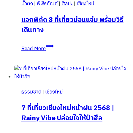
น้ำตก
|
พิพิธภัณฑ์
|
ศิลปะ
|
เชียงใหม่
มนต์
เสน่ห์
แจกพิกัด 8 ที่เที่ยวม่อนแจ่ม พร้อมวิธี
วัด
เดินทาง
เก่า
คู่
เมือง
แจก
Read More
เชียงใหม่
พิกัด
กว่า
8
700
ที่
ปี
เที่ยว
ม่อน
ธรรมชาติ
|
เชียงใหม่
แจ่ม
พร้อม
7 ที่เที่ยวเชียงใหม่หน้าฝน 2568 |
วิธี
Rainy Vibe ปล่อยใจให้ป่าฮีล
เดิน
ทาง