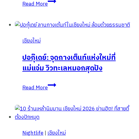
7
Read More
ที่
เที่ยว
เชียงใหม่
หน้า
เชียงใหม่
ฝน
2568
ปอกุ๊เดย์: จุดกางเต็นท์แห่งใหม่ที่
|
แม่แจ่ม วิวทะเลหมอกสุดปัง
Rainy
Vibe
ปล่อย
ปอ
Read More
ใจ
กุ๊
ให้
เดย์:
ป่า
จุด
ฮีล
กาง
เต็นท์
Nightlife
|
เชียงใหม่
แห่ง