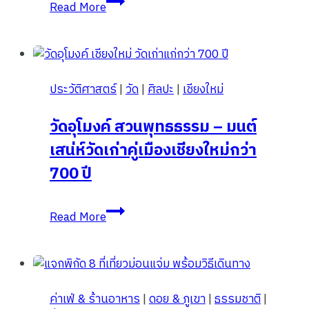
คอร์ส
Read More
เรียน
ออนไลน์
ฟรี
หลักสูตร
ประวัติศาสตร์
|
วัด
|
ศิลปะ
|
เชียงใหม่
ภาษา
มือ
วัดอุโมงค์ สวนพุทธธรรม – มนต์
เบื้อง
เสน่ห์วัดเก่าคู่เมืองเชียงใหม่กว่า
ต้น
EP.2
700 ปี
จาก
มหาวิทยาลัย
วัด
Read More
เชียงใหม่
อุโมงค์
สวน
พุทธ
ธรรม
ค่าเฟ่ & ร้านอาหาร
|
ดอย & ภูเขา
|
ธรรมชาติ
|
–