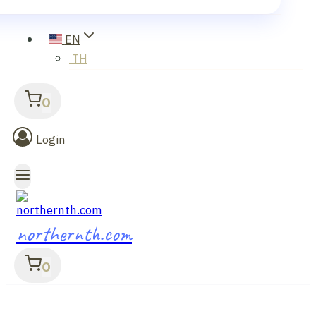
EN
TH
0
Login
northernth.com
0