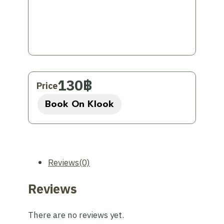
โปรดมาถึงจุดนัดรับอย่างน้อย 30 นาทีก่อน
เวลาออกเดินทาง
นโยบายสัมภาระ:
ผู้โดยสารแต่ละท่าน
สามารถนำสัมภาระมาตรฐานได้ 1 ชิ้น
(ขนาดไม่เกิน 20 นิ้ว และน้ำหนักไม่เกิน 15
กก.) และกระเป๋าถือขึ้นเครื่อง 1 ชิ้น
130
฿
Price
จำนวนผู้โดยสาร:
เด็กและทารกจะต้องนับ
Book On Klook
รวมในจำนวนผู้โดยสารทั้งหมด
การเข้าถึง:
ยานพาหนะไม่รองรับรถเข็นเด็ก
หรือรถเข็นคนพิการ
ข้อจำกัดความรับผิดชอบ:
Klook และผู้
ประกอบการจะไม่รับผิดชอบต่อความเสีย
Reviews(0)
หายหรือการสูญหายของทรัพย์สินส่วนตัว
Reviews
เตรียมตัวให้พร้อมสำหรับการเดินทางสำรวจ
เชียงใหม่และบริเวณใกล้เคียงอย่างเต็มที่ในหนึ่ง
There are no reviews yet.