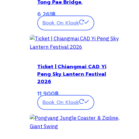
Tong Pae Bridge.
6,261
฿
Book On Klook
Ticket | Chiangmai CAD Yi
Peng Sky Lantern Festival
2026
11,900
฿
Book On Klook