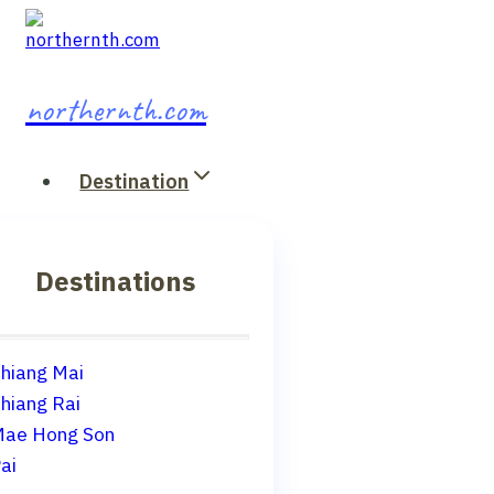
Skip
to
content
northernth.com
Destination
Destinations
hiang Mai
hiang Rai
ae Hong Son
ai