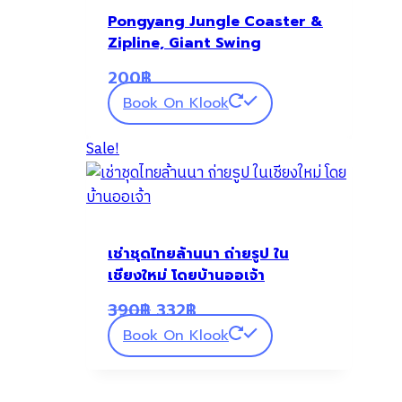
Pongyang Jungle Coaster &
Zipline, Giant Swing
200
฿
Book On Klook
Sale!
เช่าชุดไทยล้านนา ถ่ายรูป ใน
เชียงใหม่ โดยบ้านออเจ้า
Original
Current
390
฿
332
฿
price
price
Book On Klook
was:
is:
390฿.
332฿.