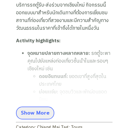
บริการรถตู้รับ-ส่งร่วมจากเชียงใหม่ กิจกรรมนี้
ออกแบบมาสำหรับนักเดินทางที่ต้องการเยี่ยมชม
สถานที่ท่องเที่ยวที่สวยงามและมีความสำคัญทาง
วัฒนธรรมในราคาที่เข้าถึงได้ภายในหนึ่งวัน
Activity highlights:
จุดหมายปลายทางหลากหลาย:
รถตู้จะพา
คุณไปยังแหล่งท่องเที่ยวชั้นนำในและรอบๆ
เชียงใหม่ เช่น
ดอยอินทนนท์:
ยอดเขาที่สูงที่สุดใน
ประเทศไทย
ม่อนแจ่ม:
จุดชมวิวและพักผ่อนยอด
นิยม
แม่กำปอง:
หมู่บ้านเชิงเขาที่มีเสน่ห์
Show More
สันกำแพง (น้ำพุร้อน):
ผ่อนคลายที่
บ่อน้ำพุร้อนธรรมชาติ
Category:
Chiang Mai
Tag:
Tours