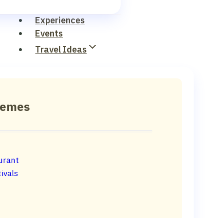
Experiences
Events
Travel Ideas
hemes
urant
ivals