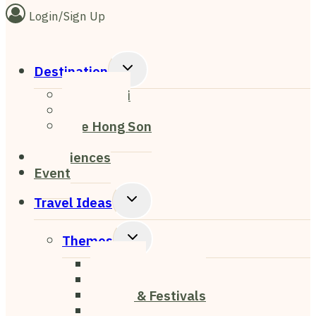
Login/Sign Up
Toggle
Destination
Child
Chiang Mai
Menu
Chiang Rai
Mae Hong Son
Pai
Experiences
Event
Toggle
Travel Ideas
Child
Menu
Toggle
Themes
Child
Nightlife
Menu
Cafe & Restaurant
Events & Festivals
Nature