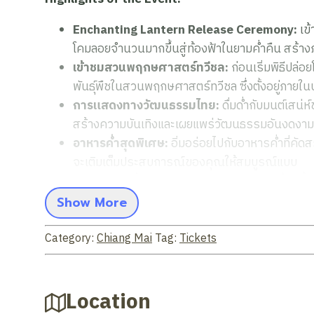
Enchanting Lantern Release Ceremony:
เข้
โคมลอยจำนวนมากขึ้นสู่ท้องฟ้าในยามค่ำคืน สร้า
เข้าชมสวนพฤกษศาสตร์ทวีชล:
ก่อนเริ่มพิธีปล
พันธุ์พืชในสวนพฤกษศาสตร์ทวีชล ซึ่งตั้งอยู่ภายใ
การแสดงทางวัฒนธรรมไทย:
ดื่มด่ำกับมนต์เสน่
สร้างความบันเทิงและเผยแพร่วัฒนธรรมอันงดงาม
อาหารค่ำสุดพิเศษ:
อิ่มอร่อยไปกับอาหารค่ำที่คัด
จะเติมเต็มประสบการณ์ของคุณให้สมบูรณ์แบบ
บรรยากาศที่เป็นกันเองและสวยงาม:
งานนี้จัดขึ
ความงดงามทางธรรมชาติ ทำให้เป็นค่ำคืนที่น่าจดจ
Show More
Important Information:
Category:
Chiang Mai
Tag:
Tickets
คะแนนรีวิวสูง:
กิจกรรมนี้ได้รับคะแนนเฉลี่ย 4.8 
ความพึงพอใจสูงของผู้เข้าร่วม
Location
แพ็กเกจที่มี:
ปัจจุบันมีแพ็กเกจ “บัตรเข้าร่วมงาน