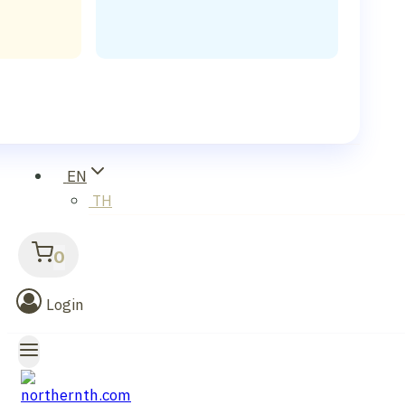
EN
TH
0
Login