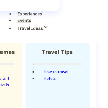
Experiences
Events
Travel Ideas
hemes
Travel Tips
How to travel
urant
Hotels
ivals