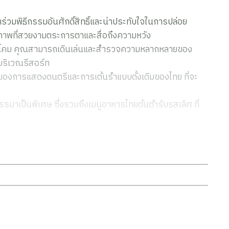
าร่วมพิธีกรรมอันศักดิ์สิทธิ์และน่าประทับใจในการปล่อย
งภาพที่สวยงามตระการตาและสื่อถึงความหวัง
่อยโคม คุณสามารถเดินเล่นและสำรวจความหลากหลายของ
นบริเวณรีสอร์ท
ห์ของการแสดงดนตรีและการเต้นรำแบบดั้งเดิมของไทย ที่จะ
สรรมาเป็นพิเศษ ซึ่งรวมถึงเมนูอาหารไทยต้นตำรับรสเลิศ ที่
้นในบรรยากาศที่เงียบสงบ เป็นกันเอง และรายล้อมไปด้วย
ำ
จาก 5 ดาว จากผู้จองกว่า 2,000 ราย สะท้อนถึงคุณภาพและ
ลอยกระทง 2568” ให้จอง (ไม่รวมบริการรถรับส่ง)