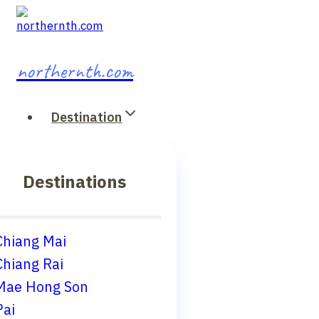
Skip
to
content
northernth.com
Destination
Destinations
Chiang Mai
Chiang Rai
Mae Hong Son
Pai