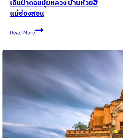
เดินป่าดอยปุยหลวง บ้านห้วยฮี้
ตก
แม่ฮ่องสอน
สุด
ฮิต
ที่สุด
เดิน
Read More
ใน
ป่า
ปาย
ดอย
ปุย
หลวง
บ้าน
ห้วย
ฮี้
แม่ฮ่องสอน