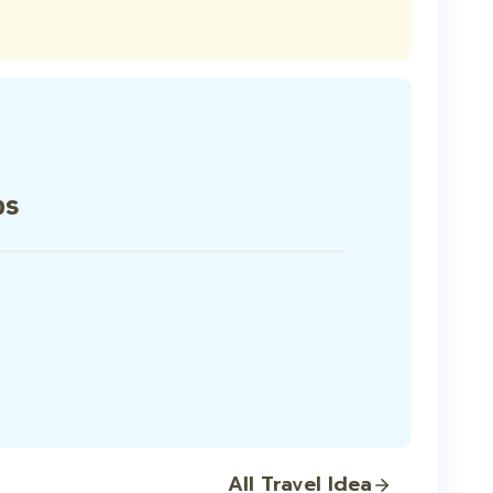
ps
All Travel Idea