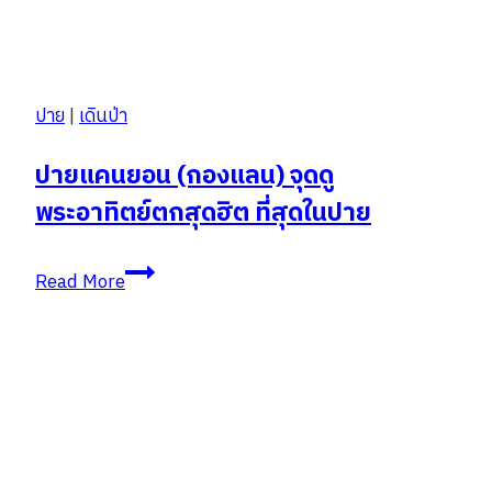
ปาย
|
เดินป่า
ปายแคนยอน (กองแลน) จุดดู
พระอาทิตย์ตกสุดฮิต ที่สุดในปาย
ปาย
Read More
แคน
ยอน
(กอง
แลน)
จุด
ดู
พระอาทิตย์