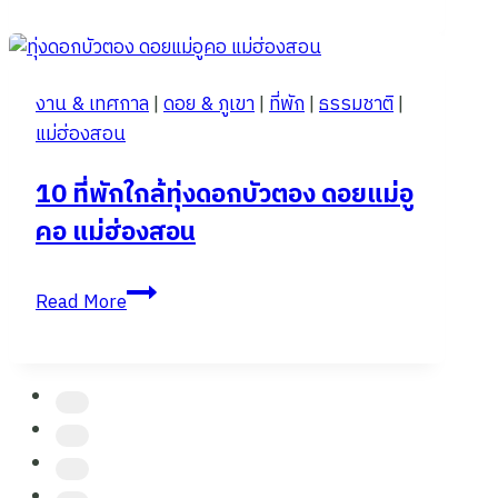
เที่ยว
เชียงใหม่
ใน
งาน & เทศกาล
|
ดอย & ภูเขา
|
ที่พัก
|
ธรรมชาติ
|
ตัว
แม่ฮ่องสอน
เมือง
ยอด
10 ที่พักใกล้ทุ่งดอกบัวตอง ดอยแม่อู
ฮิต
คอ แม่ฮ่องสอน
ในปี
2025
10
Read More
ที่พัก
ใกล้
ทุ่ง
ดอกบัว
ตอง
ดอย