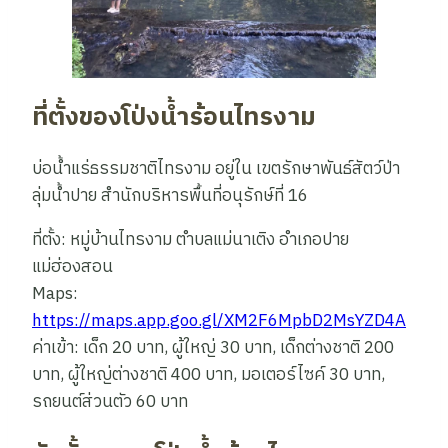
ที่ตั้งของ​​โป่งน้ำร้อนไทรงาม
บ่อน้ำแร่ธรรมชาติไทรงาม อยู่ใน เขตรักษาพันธ์สัตว์ป่า
ลุ่มน้ำปาย สำนักบริหารพื้นที่อนุรักษ์ที่ 16
ที่ตั้ง: หมู่บ้านไทรงาม ตำบลแม่นาเติง อำเภอปาย
แม่ฮ่องสอน
Maps:
https://maps.app.goo.gl/XM2F6MpbD2MsYZD4A
ค่าเข้า: เด็ก 20 บาท, ผู้ใหญ่ 30 บาท, เด็กต่างชาติ 200
บาท, ผู้ใหญ่ต่างชาติ 400 บาท, มอเตอร์ไซค์ 30 บาท,
รถยนต์ส่วนตัว 60 บาท