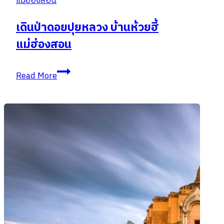
แม่ฮ่องสอน
เดินป่าดอยปุยหลวง บ้านห้วยฮี้
แม่ฮ่องสอน
เดิน
Read More
ป่า
ดอย
ปุย
หลวง
บ้าน
ห้วย
ฮี้
แม่ฮ่องสอน