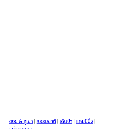
ตก
สุด
ฮิต
ที่สุด
ใน
ปาย
ดอย & ภูเขา
|
ธรรมชาติ
|
เดินป่า
|
แคมป์ปิ้ง
|