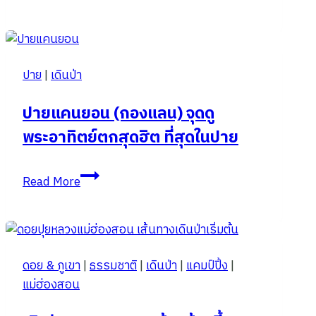
ใจ
10
ให้
จุด
ป่า
ชม
ฮีล
ดอก
ปาย
|
เดินป่า
พญา
เสือ
ปายแคนยอน (กองแลน) จุดดู
โคร่ง
พระอาทิตย์ตกสุดฮิต ที่สุดในปาย
ปี
2568
ภาค
ปาย
Read More
เหนือ
แคน
บาน
ยอน
เท่า
(กอง
ไหร่
แลน)
ดอย & ภูเขา
|
ธรรมชาติ
|
เดินป่า
|
แคมป์ปิ้ง
|
แล้ว
จุด
แม่ฮ่องสอน
ดู
พระอาทิตย์