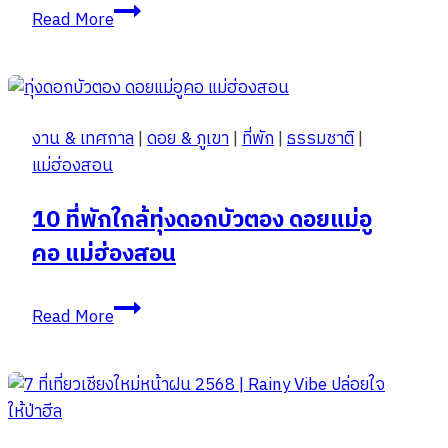
10
Read More
ที่
เที่ยว
เชียงใหม่
ใน
งาน & เทศกาล
|
ดอย & ภูเขา
|
ที่พัก
|
ธรรมชาติ
|
ตัว
แม่ฮ่องสอน
เมือง
ยอด
10 ที่พักใกล้ทุ่งดอกบัวตอง ดอยแม่อู
ฮิต
คอ แม่ฮ่องสอน
ในปี
2025
10
Read More
ที่พัก
ใกล้
ทุ่ง
ดอกบัว
ตอง