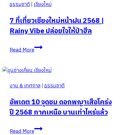
ธรรมชาติ
|
เชียงใหม่
ดอย
แม่
7 ที่เที่ยวเชียงใหม่หน้าฝน 2568 |
อูคอ
Rainy Vibe ปล่อยใจให้ป่าฮีล
แม่ฮ่องสอน
7
Read More
ที่
เที่ยว
เชียงใหม่
หน้า
งาน & เทศกาล
|
ธรรมชาติ
ฝน
2568
อัพเดต 10 จุดชม ดอกพญาเสือโคร่ง
|
ปี 2568 ภาคเหนือ บานเท่าไหร่แล้ว
Rainy
Vibe
ปล่อย
อัพเดต
Read More